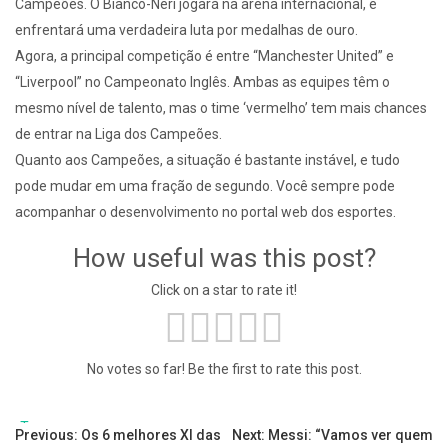
Campeões. O Bianco-Neri jogará na arena internacional, e
enfrentará uma verdadeira luta por medalhas de ouro.
Agora, a principal competição é entre “Manchester United” e
“Liverpool” no Campeonato Inglês. Ambas as equipes têm o
mesmo nível de talento, mas o time ‘vermelho’ tem mais chances
de entrar na Liga dos Campeões.
Quanto aos Campeões, a situação é bastante instável, e tudo
pode mudar em uma fração de segundo. Você sempre pode
acompanhar o desenvolvimento no portal web dos esportes.
How useful was this post?
Click on a star to rate it!
No votes so far! Be the first to rate this post.
Tags:
Navegação
Previous:
Os 6 melhores XI das
Next:
Messi: “Vamos ver quem