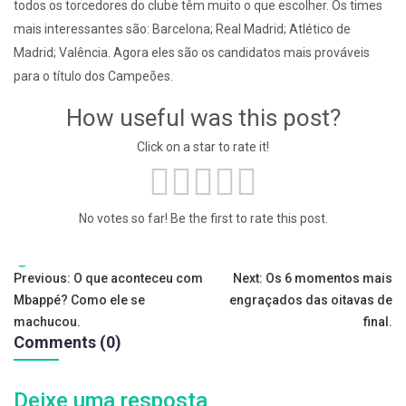
todos os torcedores do clube têm muito o que escolher. Os times
mais interessantes são: Barcelona; Real Madrid; Atlético de
Madrid; Valência. Agora eles são os candidatos mais prováveis
para o título dos Campeões.
How useful was this post?
Click on a star to rate it!
No votes so far! Be the first to rate this post.
Tags:
Navegação
Previous:
O que aconteceu com
Next:
Os 6 momentos mais
Mbappé? Como ele se
engraçados das oitavas de
de
machucou.
final.
Comments (0)
artigos
Deixe uma resposta