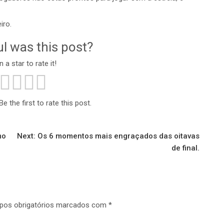
iro.
l was this post?
n a star to rate it!
e the first to rate this post.
mo
Next:
Os 6 momentos mais engraçados das oitavas
de final.
os obrigatórios marcados com
*