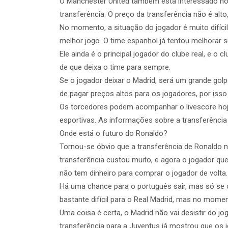
O Manchester United também está interessado no 
transferência. O preço da transferência não é alto
No momento, a situação do jogador é muito difícil
melhor jogo. O time espanhol já tentou melhorar 
Ele ainda é o principal jogador do clube real, e o c
de que deixa o time para sempre.
Se o jogador deixar o Madrid, será um grande gol
de pagar preços altos para os jogadores, por isso
Os torcedores podem acompanhar o livescore hoje 
esportivas. As informações sobre a transferência
Onde está o futuro do Ronaldo?
Tornou-se óbvio que a transferência de Ronaldo n
transferência custou muito, e agora o jogador quer
não tem dinheiro para comprar o jogador de volta.
Há uma chance para o português sair, mas só se o
bastante difícil para o Real Madrid, mas no mome
Uma coisa é certa, o Madrid não vai desistir do jo
transferência para a Juventus já mostrou que os 