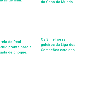
tavas de final.
da Copa do Mundo.
Os 3 melhores
trela do Real
goleiros da Liga dos
drid pronta para a
Campeões este ano.
gada de choque.