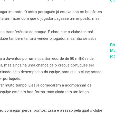
oi
pagar imposto. O astro português já estava sob os holofotes
tentaram fazer com que o jogador pagasse um imposto, mas
a transferência do craque. É claro que o clube tentará
 clube também tentará vender o jogador, mas não se sabe
Es
Ma
jo
ra a Juventus por uma quantia recorde de 80 milhões de
ida, mas ainda há uma chance de o craque português ser
erminado pelo desempenho da equipe, para que o clube possa
or português.
erar muito tempo. Eles já começaram a acompanhar os
A equipe está em boa forma, mas ainda tem um longo
o conseguir perder pontos. Essa é a razão pela qual o clube