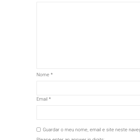
Nome
*
Email
*
Guardar o meu nome, email e site neste nave
Please enter an answer in digits: