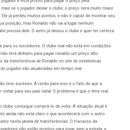
jogador e está pronto para pagar o preço pela
, mas se o jogador deixar o clube, o preço será muito maior.
. Ele já perdeu muitos pontos, e não é capaz de mostrar seu
sua posição, mas Ronaldo não vai a lugar nenhum.
lube precisa dele. O astro já deixou o clube e quer ter certeza
pe para os torcedores. O clube real não está em condições
 não terá dinheiro para pagar ronaldo um preço alto.
da transferência de Ronaldo no site de estatísticas
 do jogador são atualizadas em tempo real.
ão teve sucesso. A razão para isso é o fato de que a
 voltar para seu país natal. O problema é que o time real
 clube conseguir comprá-lo de volta. A situação atual é
nto ainda não está claro o que acontecerá com o astro.
gador nesta janela de transferências. O fracasso da
jogadores não estão prontos para jogar sem a estrela, e