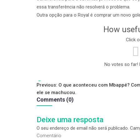
essa transferência não resolverá o problema.
Outra opção para o Royal é comprar um novo gole
How usefu
Click o
No votes so far! B
Tags:
Navegação
Previous:
O que aconteceu com Mbappé? Co
ele se machucou.
de
Comments (0)
artigos
Deixe uma resposta
O seu endereço de email não será publicado.
Camp
Comentário