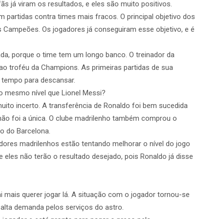
s já viram os resultados, e eles são muito positivos.
 partidas contra times mais fracos. O principal objetivo dos
s Campeões. Os jogadores já conseguiram esse objetivo, e é
da, porque o time tem um longo banco. O treinador da
ao troféu da Champions. As primeiras partidas de sua
o tempo para descansar.
no mesmo nível que Lionel Messi?
 muito incerto. A transferência de Ronaldo foi bem sucedida
 não foi a única. O clube madrilenho também comprou o
o do Barcelona.
dores madrilenhos estão tentando melhorar o nível do jogo
ue eles não terão o resultado desejado, pois Ronaldo já disse
ai mais querer jogar lá. A situação com o jogador tornou-se
a alta demanda pelos serviços do astro.