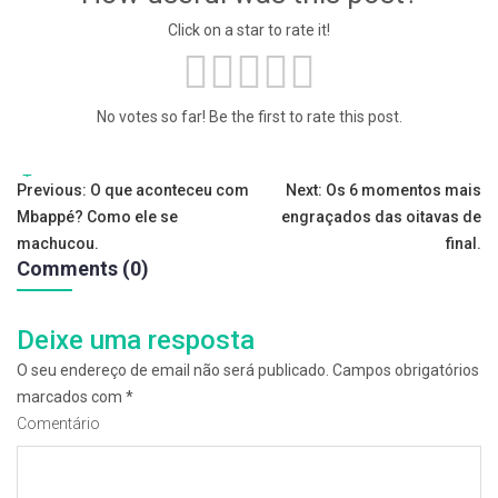
Click on a star to rate it!
No votes so far! Be the first to rate this post.
Tags:
Navegação
Previous:
O que aconteceu com
Next:
Os 6 momentos mais
Mbappé? Como ele se
engraçados das oitavas de
de
machucou.
final.
Comments (0)
artigos
Deixe uma resposta
O seu endereço de email não será publicado.
Campos obrigatórios
marcados com
*
Comentário