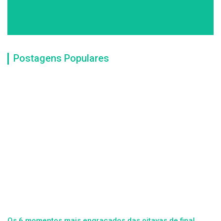
Postagens Populares
Os 6 momentos mais engraçados das oitavas de final.